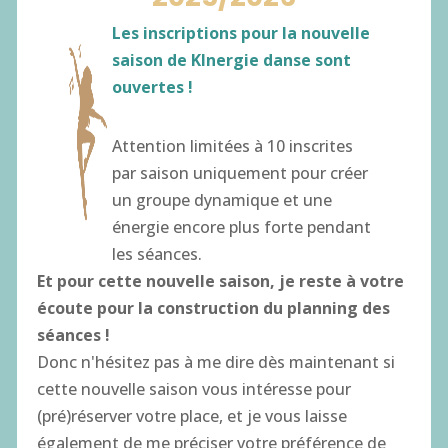
Les inscriptions pour la nouvelle
STAGE “immersion et connexion : retrouvez-
vous !“
saison de KInergie danse sont
by
Marine Plouvier
|
Stage
ouvertes !
Stage « immersion et connexion : retrouvez-
Attention limitées à 10 inscrites
vous ! » Prendre du temps pour découvrir votre
par saison uniquement pour créer
vraie nature avec 3 intervenants : Cécilia
un groupe dynamique et une
(Kinésiologue), Jessica Joubert
énergie encore plus forte pendant
(Hypnothérapeute) & David Besset
les séances.
(Géobiologue) Méditation sonore pour lâcher
Et pour cette nouvelle saison, je reste à votre
prise ;...
écoute pour la construction du planning des
séances !
Next Entries »
Donc n'hésitez pas à me dire dès maintenant si
Rechercher :
cette nouvelle saison vous intéresse pour
(pré)réserver votre place, et je vous laisse
également de me préciser votre préférence de