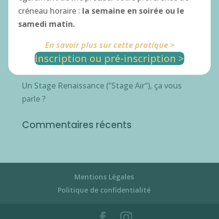
Articles récents
créneau horaire :
la semaine en soirée ou le
STAGE “De tes racines à tes ailes “
samedi matin.
Inscription Initiation KinergieDanse
En savoir plus sur cette pratique >
Inscription Célébration de la Femme
Inscription ou pré-inscription >
Inscription STAGE RENNAISSANCE
Un Stage Renaissance (“Stage Air“), ça vous
parle ?
Commentaires récents
Mentions Légales
Politique de confidentialité